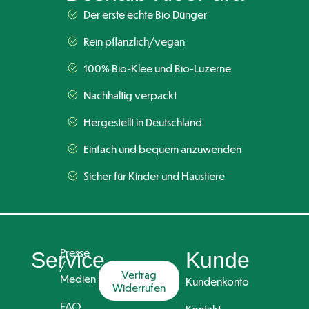
Der erste echte Bio Dünger
Rein pflanzlich/vegan
100% Bio-Klee und Bio-Luzerne
Nachhaltig verpackt
Hergestellt in Deutschland
Einfach und bequem anzuwenden
Sicher für Kinder und Haustiere
Presse
Service
Kunde
/
Vertrag
Medien
Kundenkonto
Widerrufen
FAQ
Kontakt