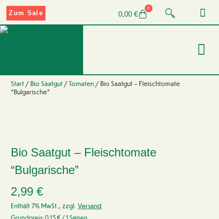
0
Zum Sale
0,00
€
Start
/
Bio Saatgut
/
Tomaten
/ Bio Saatgut – Fleischtomate
“Bulgarische”
Bio Saatgut – Fleischtomate
“Bulgarische”
2,99
€
Enthält 7% MwSt., zzgl.
Versand
Grundpreis:
0,15
€
/ 1 Samen