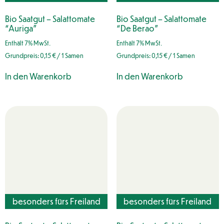
geeignet
geeignet
Bio Saatgut – Salattomate
Bio Saatgut – Salattomate
“Auriga”
“De Berao”
Enthält 7% MwSt.
Enthält 7% MwSt.
Grundpreis:
0,15
€
/ 1 Samen
Grundpreis:
0,15
€
/ 1 Samen
In den Warenkorb
In den Warenkorb
besonders fürs Freiland
besonders fürs Freiland
geeignet
geeignet