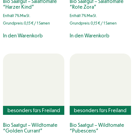
Bio Saatgut – Salattomate
Bio Saatgut – Salattomate
“Harzer Kind”
“Rote Zora”
Enthält 7% MwSt.
Enthält 7% MwSt.
Grundpreis:
0,15
€
/ 1 Samen
Grundpreis:
0,15
€
/ 1 Samen
In den Warenkorb
In den Warenkorb
besonders fürs Freiland
besonders fürs Freiland
geeignet
geeignet
Bio Saatgut – Wildtomate
Bio Saatgut – Wildtomate
“Golden Currant”
“Pubescens”