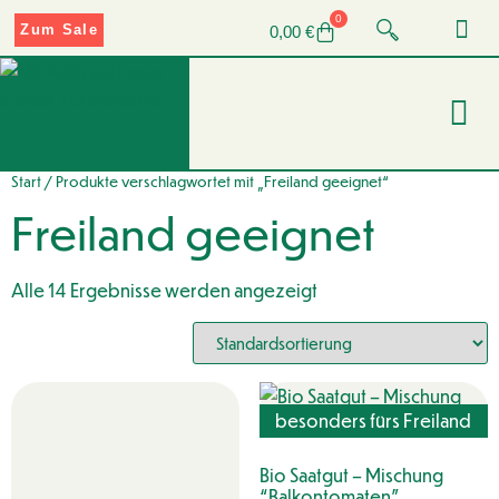
0
Zum Sale
0,00
€
Start
/ Produkte verschlagwortet mit „Freiland geeignet“
Freiland geeignet
Alle 14 Ergebnisse werden angezeigt
besonders fürs Freiland
geeignet
Bio Saatgut – Mischung
“Balkontomaten”