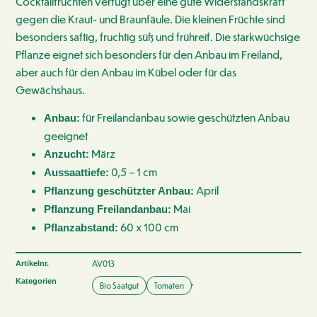
Cocktailfrüchten verfügt über eine gute Widerstandskraft
gegen die Kraut- und Braunfäule. Die kleinen Früchte sind
besonders saftig, fruchtig süß und frühreif. Die starkwüchsige
Pflanze eignet sich besonders für den Anbau im Freiland,
aber auch für den Anbau im Kübel oder für das
Gewächshaus.
für Freilandanbau sowie geschützten Anbau
Anbau:
geeignet
März
Anzucht:
0,5 – 1 cm
Aussaattiefe:
April
Pflanzung geschützter Anbau:
Mai
Pflanzung Freilandanbau:
60 x 100 cm
Pflanzabstand:
AV013
Artikelnr.
,
Kategorien
Bio Saatgut
Tomaten