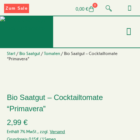
0
Zum Sale
0,00
€
Start
/
Bio Saatgut
/
Tomaten
/ Bio Saatgut – Cocktailtomate
“Primavera”
Bio Saatgut – Cocktailtomate
“Primavera”
2,99
€
Enthält 7% MwSt., zzgl.
Versand
Grundpreis:
0,15
€
/ 1 Samen