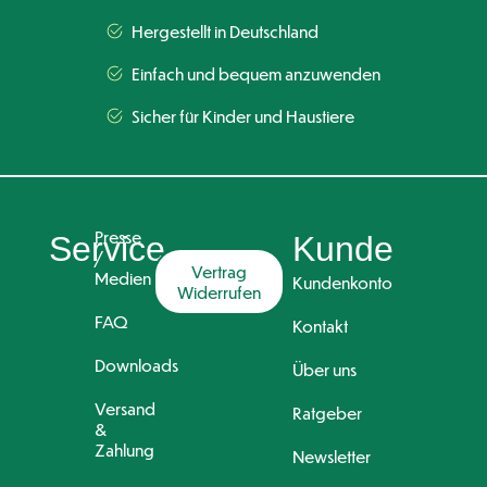
Hergestellt in Deutschland
Einfach und bequem anzuwenden
Sicher für Kinder und Haustiere
Presse
Service
Kunde
/
Vertrag
Medien
Kundenkonto
Widerrufen
FAQ
Kontakt
Downloads
Über uns
Versand
Ratgeber
&
Zahlung
Newsletter