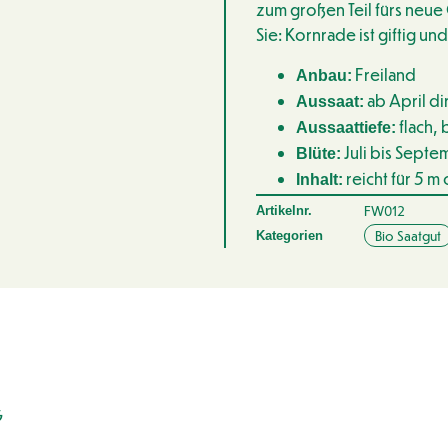
zum großen Teil fürs neue 
Sie: Kornrade ist giftig un
Freiland
Anbau:
ab April di
Aussaat:
flach,
Aussaattiefe:
Juli bis Sept
Blüte:
reicht für 5 m
Inhalt:
FW012
Artikelnr.
Bio Saatgut
Kategorien
G