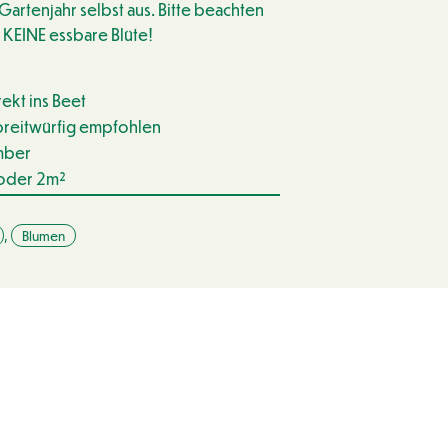
Gartenjahr selbst aus. Bitte beachten
d KEINE essbare Blüte!
rekt ins Beet
 breitwürfig empfohlen
ember
 oder 2m²
,
Blumen