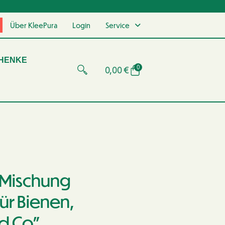
Über KleePura
Login
Service
HENKE
0
0,00
€
– Mischung
ür Bienen,
d Co”