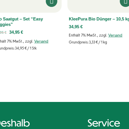
o Saatgut – Set “Easy
KleePura Bio Dünger – 10,5 k
ggies”
34,95
€
34,95
€
,95
€
Enthält 7% MwSt., zzgl.
Versand
hält 7% MwSt., zzgl.
Versand
Grundpreis:
3,33
€
/ 1 kg
undpreis:
34,95
€
/ 1 Stk
eshalb
Service