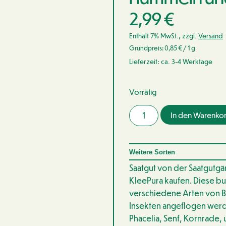
2,99
€
Enthält 7% MwSt., zzgl.
Versand
Grundpreis:
0,85
€
/ 1 g
Lieferzeit: ca. 3-4 Werktage
Vorrätig
In den Warenko
Weitere Sorten
Saatgut von der Saatgutgä
KleePura kaufen. Diese bu
verschiedene Arten von B
Insekten angeflogen wer
Phacelia, Senf, Kornrade, u.