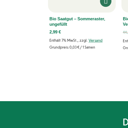
Bio Saatgut – Sommeraster,
Bi
ungefüllt
Ve
2,99
€
44
Enthält 7% MwSt., zzgl.
Versand
Ent
Grundpreis:
0,03
€
/ 1 Samen
Gr
D