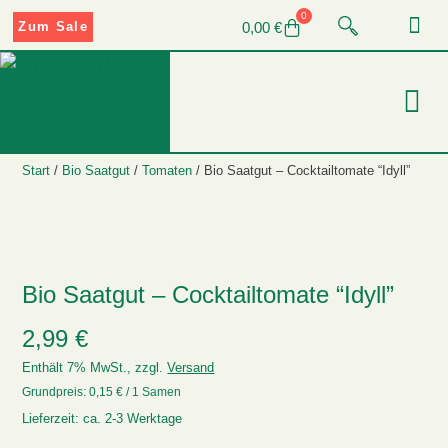
0
0,00
€
Zum Sale
Start
/
Bio Saatgut
/
Tomaten
/ Bio Saatgut – Cocktailtomate “Idyll”
Bio Saatgut – Cocktailtomate “Idyll”
2,99
€
Enthält 7% MwSt., zzgl.
Versand
Grundpreis:
0,15
€
/ 1 Samen
Lieferzeit: ca. 2-3 Werktage