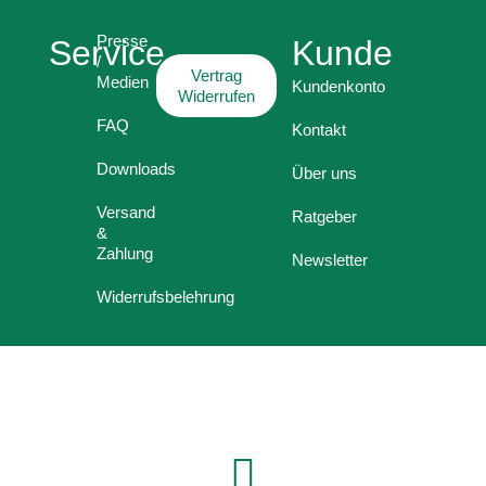
Presse
Service
Kunde
/
Vertrag
Medien
Kundenkonto
Widerrufen
FAQ
Kontakt
Downloads
Über uns
Versand
Ratgeber
&
Zahlung
Newsletter
Widerrufsbelehrung