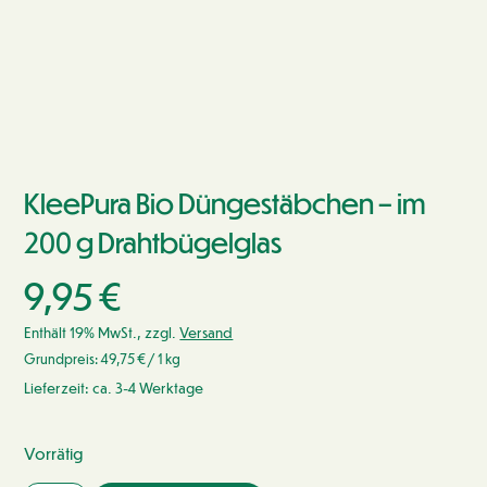
KleePura Bio Düngestäbchen – im
200 g Drahtbügelglas
9,95
€
Enthält 19% MwSt., zzgl.
Versand
Grundpreis:
49,75
€
/ 1 kg
Lieferzeit: ca. 3-4 Werktage
Vorrätig