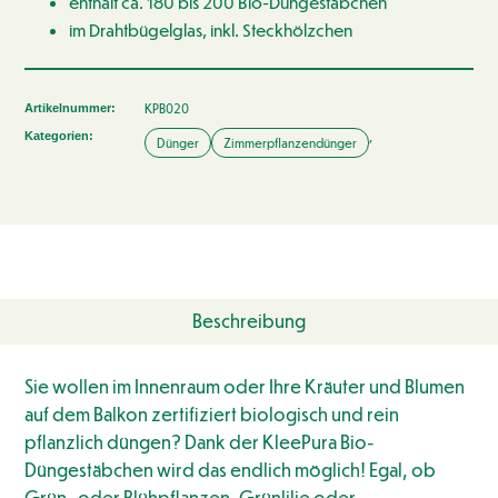
enthält ca. 180 bis 200 Bio-Düngestäbchen
im Drahtbügelglas, inkl. Steckhölzchen
KPB020
Artikelnummer:
,
Kategorien:
Dünger
Zimmerpflanzendünger
Beschreibung
Sie wollen im Innenraum oder Ihre Kräuter und Blumen
auf dem Balkon zertifiziert biologisch und rein
pflanzlich düngen? Dank der KleePura Bio-
Düngestäbchen wird das endlich möglich! Egal, ob
Grün- oder Blühpflanzen, Grünlilie oder