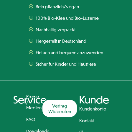
Rein pflanzlich/vegan
100% Bio-Klee und Bio-Luzerne
Nachhaltig verpackt
Hergestellt in Deutschland
Einfach und bequem anzuwenden
Sicher für Kinder und Haustiere
Service
Presse
Kunde
/
Vertrag
Medien
Kundenkonto
Widerrufen
FAQ
Kontakt
Downloads