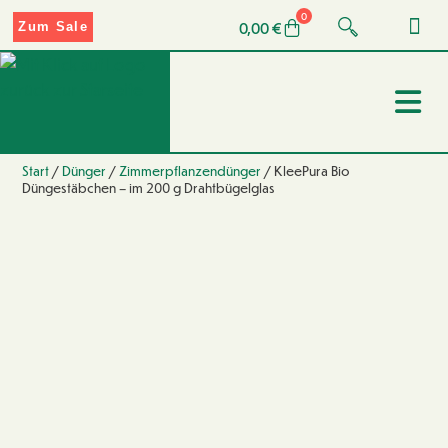
0
0,00
€
Zum Sale
Start
/
Dünger
/
Zimmerpflanzendünger
/ KleePura Bio
Düngestäbchen – im 200 g Drahtbügelglas