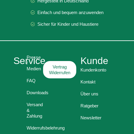
Hergestellt in Deutschland
Einfach und bequem anzuwenden
Sicher für Kinder und Haustiere
Presse
Service
Kunde
/
Vertrag
Medien
Kundenkonto
Widerrufen
FAQ
Kontakt
Downloads
Über uns
Versand
Ratgeber
&
Zahlung
Newsletter
Widerrufsbelehrung