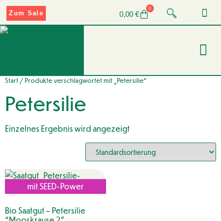
0
Zum Sale
0,00
€
Start
/ Produkte verschlagwortet mit „Petersilie“
Petersilie
Einzelnes Ergebnis wird angezeigt
mit SEED-Power
Bio Saatgut – Petersilie
“Mooskrause 2”