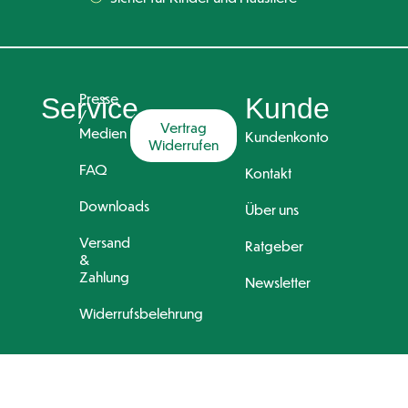
Presse
Service
Kunde
/
Vertrag
Medien
Kundenkonto
Widerrufen
FAQ
Kontakt
Downloads
Über uns
Versand
Ratgeber
&
Zahlung
Newsletter
Widerrufsbelehrung