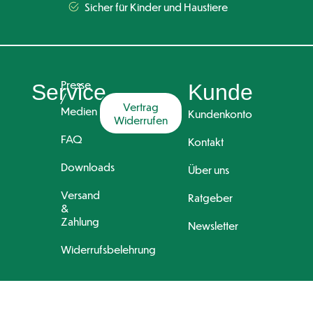
Sicher für Kinder und Haustiere
Presse
Service
Kunde
/
Vertrag
Medien
Kundenkonto
Widerrufen
FAQ
Kontakt
Downloads
Über uns
Versand
Ratgeber
&
Zahlung
Newsletter
Widerrufsbelehrung