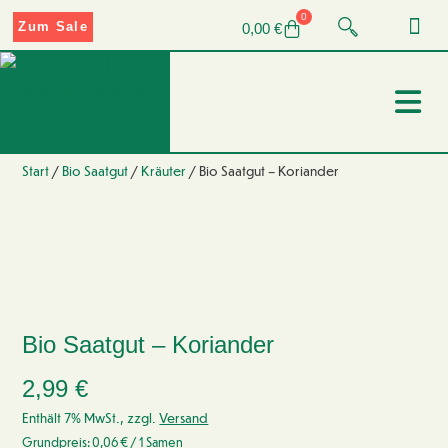
0
Zum Sale
0,00
€
Start
/
Bio Saatgut
/
Kräuter
/ Bio Saatgut – Koriander
Bio Saatgut – Koriander
2,99
€
Enthält 7% MwSt., zzgl.
Versand
Grundpreis:
0,06
€
/ 1 Samen