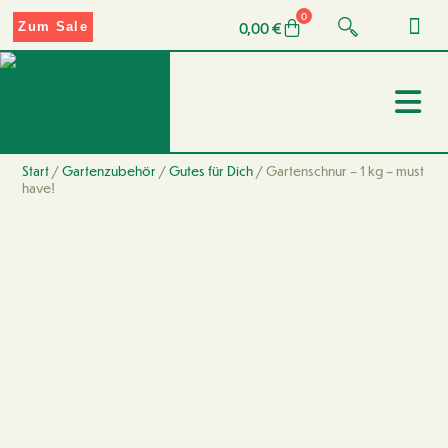
0
0,00
€
Zum Sale
Start
/
Gartenzubehör
/
Gutes für Dich
/ Gartenschnur – 1 kg – must
have!