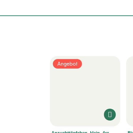
Angebot
Anzuchttöpfchen -klein- 4er
Bi