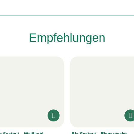
Empfehlungen
o Saatgut – Weißkohl
Bio Saatgut – Eisbergsalat