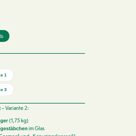
rb
te 1
te 3
– Variante 2:
t
(1,75 kg)
ger
im Glas
ngestäbchen