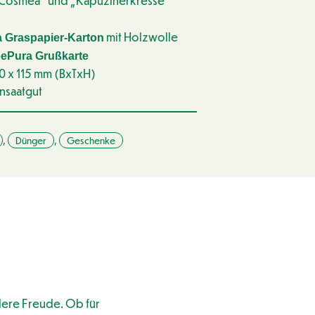
„Cosmea“ und „Kapuzinerkresse“*
mit Holzwolle
 Graspapier-Karton
eePura Grußkarte
0 x 115 mm (BxTxH)
nsaatgut
,
Dünger
,
Geschenke
ere Freude. Ob für