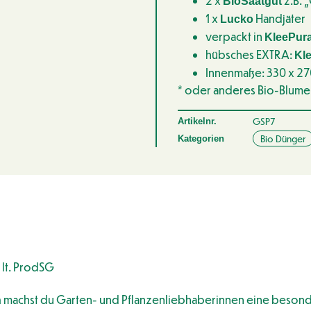
2 x
z.B. 
BioSaatgut
1 x
Handjäter
Lucko
verpackt in
KleePura
hübsches EXTRA:
Kl
Innenmaße: 330 x 27
* oder anderes Bio-Blume
GSP7
Artikelnr.
Bio Dünger
Kategorien
 lt. ProdSG
machst du Garten- und Pflanzenliebhaberinnen eine besond
n