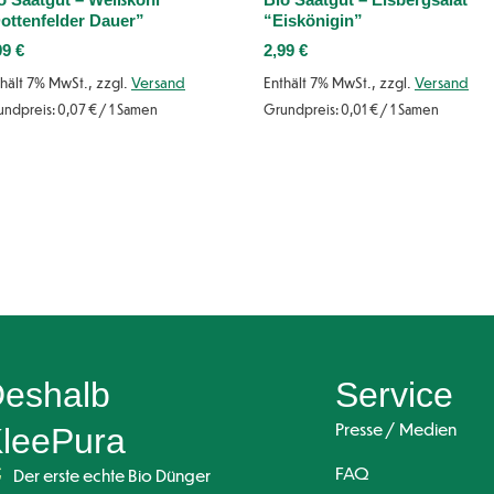
ottenfelder Dauer”
“Eiskönigin”
99
€
2,99
€
hält 7% MwSt., zzgl.
Versand
Enthält 7% MwSt., zzgl.
Versand
undpreis:
0,07
€
/ 1 Samen
Grundpreis:
0,01
€
/ 1 Samen
eshalb
Service
Presse / Medien
leePura
FAQ
Der erste echte Bio Dünger