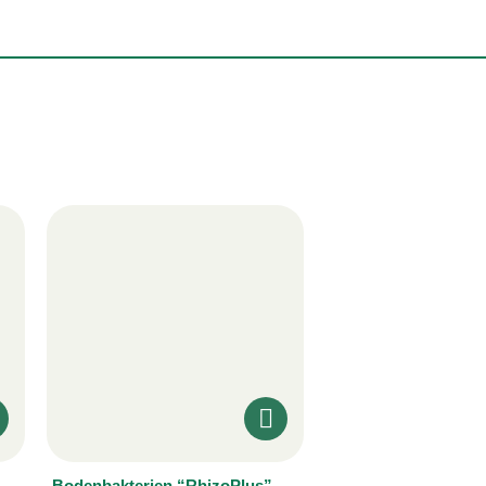
Bodenbakterien “RhizoPlus”