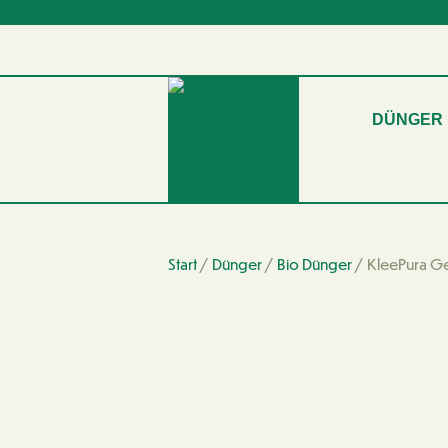
DÜNGER
Start
/
Dünger
/
Bio Dünger
/ KleePura Ge