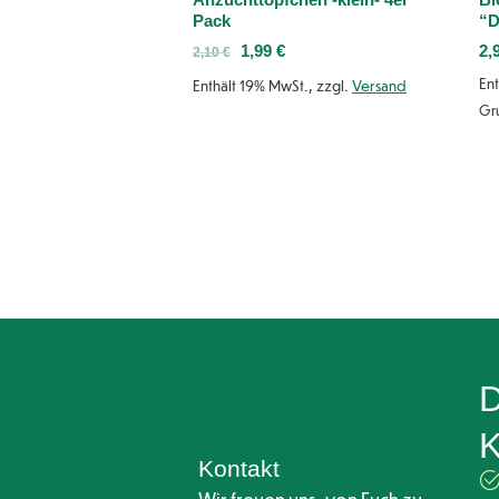
Pack
“D
1,99
€
2,
2,10
€
Ent
Enthält 19% MwSt., zzgl.
Versand
Gr
D
K
Kontakt