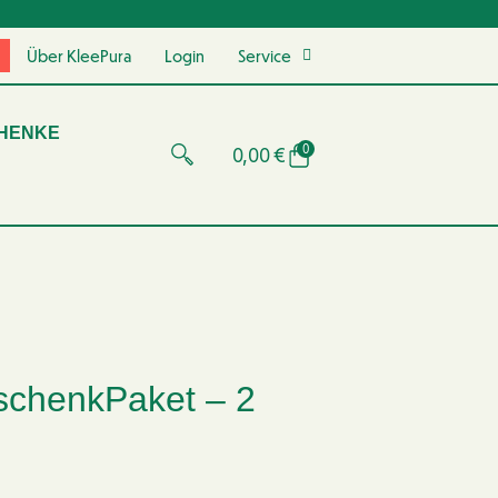
Über KleePura
Login
Service
HENKE
0
0,00
€
schenkPaket – 2