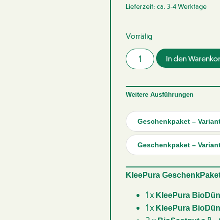
Lieferzeit: ca. 3-4 Werktage
Vorrätig
In den Warenko
Weitere Ausführungen
Geschenkpaket – Varian
Geschenkpaket – Varian
KleePura GeschenkPake
1 x
KleePura BioDün
1 x
KleePura BioDü