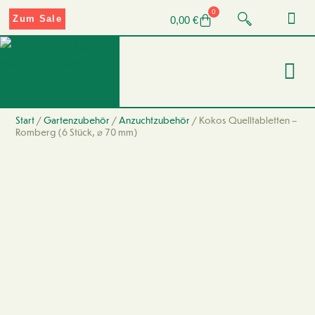
0
Zum Sale
0,00
€
Start
/
Gartenzubehör
/
Anzuchtzubehör
/ Kokos Quelltabletten –
Romberg (6 Stück, ⌀ 70 mm)