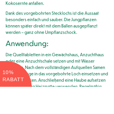
Kokosernte anfallen.
Dank des vorgebohrten Stecklochs ist die Aussaat
besonders einfach und sauber. Die Jungpflanzen
können später direkt mit dem Ballen ausgepflanzt
werden – ganz ohne Umpflanzschock.
Anwendung:
Die Quelltabletten in ein Gewächshaus, Anzuchthaus
oder eine Anzuchtschale setzen und mit Wasser
angießen. Nach dem vollständigen Aufquellen Samen
10%
oder Setzlinge in das vorgebohrte Loch einsetzen und
RABATT
leicht andrücken. Anschließend eine Haube aufsetzen
und wenn nötig Heizmatte verwenden. Regelmäßig
lüften und darauf achten, dass die Tabletten nicht
austrocknen, aber auch nicht im Wasser stehen.
Zubehör erhältlich: Anzuchtgewächshaus in
Größe S
,