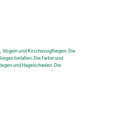
 Vögeln und Kirschessigfliegen. Die
liegen befallen. Die Farbe und
r Regen und Hagelschäden. Die
bei hilft das integrierte Zugband.
endbar.