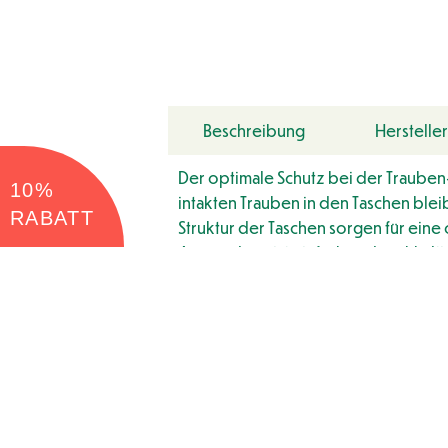
Beschreibung
Hersteller
Der optimale Schutz bei der Trauben
10%
intakten Trauben in den Taschen blei
RABATT
Struktur der Taschen sorgen für ein
Anwendung ist einfach und nachhaltig
Durch die Möglichkeit die Taschen na