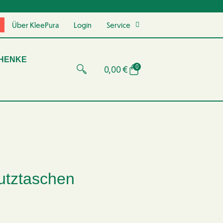
Über KleePura
Login
Service
HENKE
0
0,00
€
utztaschen