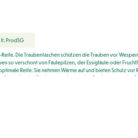
 lt. ProdSG
-Reife. Die Traubentaschen schützen die Trauben vor Wespen,
ben so verschont von Fäulepilzen, der Essigfäule oder Fruchtf
e optimale Reife. Sie nehmen Wärme auf und bieten Schutz vo
. Die reifenden Trauben werden mit den Taschen verpackt. Da
ch Abschluss der Ernte zu waschen, sind sie viele Jahre verw