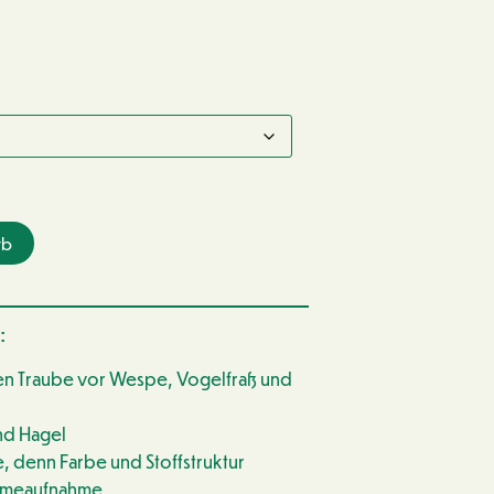
rb
:
en Traube vor Wespe, Vogelfraß und
nd Hagel
e, denn Farbe und Stoffstruktur
ärmeaufnahme