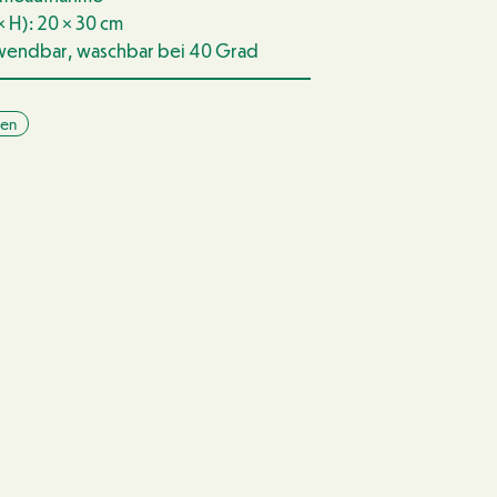
× H): 20 × 30 cm
wendbar, waschbar bei 40 Grad
ten