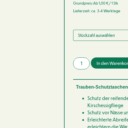
Grundpreis: Ab
1,00
€
/ 1 Stk
Lieferzeit: ca. 3-4 Werktage
In den Warenko
Trauben-Schutztaschen
Schutz der reifend
Kirschessigfliege
Schutz vor Nässe u
Erleichterte Abreif
erleichtern die W