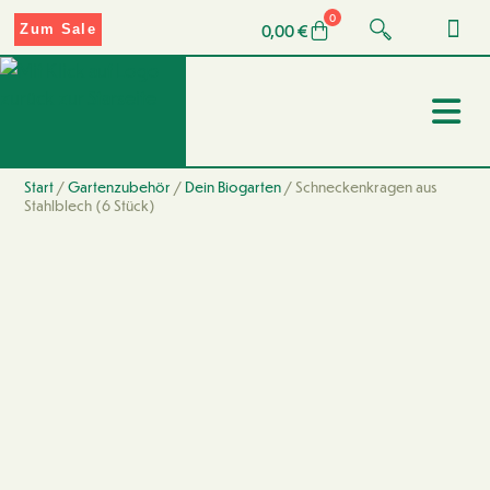
0
0,00
€
Zum Sale
Start
/
Gartenzubehör
/
Dein Biogarten
/ Schneckenkragen aus
Stahlblech (6 Stück)