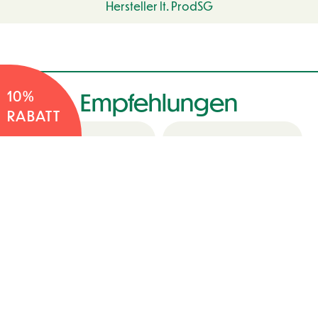
Hersteller lt. ProdSG
10%
Empfehlungen
RABATT
Anzuchtgewächshaus
Romberg in 4 Farben –
KleePura Bio Dünger –
Größe S
0,75 kg