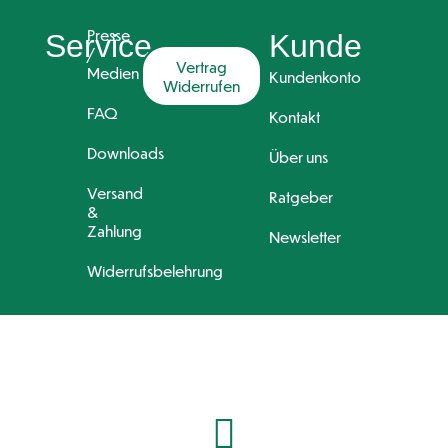
Presse
Service
Kunde
/
Vertrag
Medien
Kundenkonto
Widerrufen
FAQ
Kontakt
Downloads
Über uns
Versand
Ratgeber
&
Zahlung
Newsletter
Widerrufsbelehrung