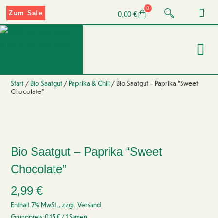
0
Zum Sale
0,00
€
Start
/
Bio Saatgut
/
Paprika & Chili
/ Bio Saatgut – Paprika “Sweet
Chocolate”
Bio Saatgut – Paprika “Sweet
Chocolate”
2,99
€
Enthält 7% MwSt., zzgl.
Versand
Grundpreis:
0,15
€
/ 1 Samen