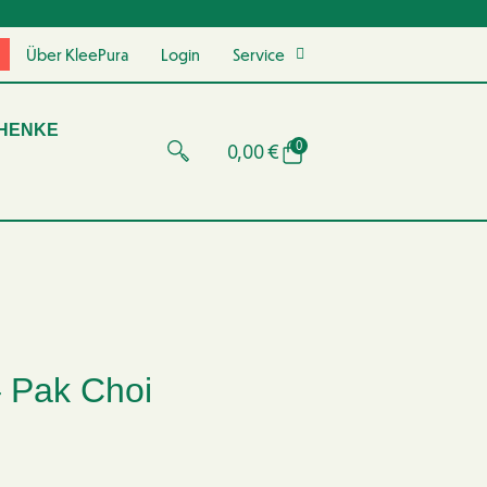
Über KleePura
Login
Service
HENKE
0
0,00
€
– Pak Choi