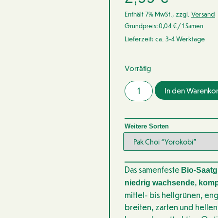
Enthält 7% MwSt., zzgl.
Versand
Grundpreis:
0,04
€
/ 1 Samen
Lieferzeit: ca. 3-4 Werktage
Vorrätig
In den Warenko
Weitere Sorten
Das samenfeste
Bio-Saatg
niedrig wachsende, komp
mittel- bis hellgrünen, en
breiten, zarten und hellen