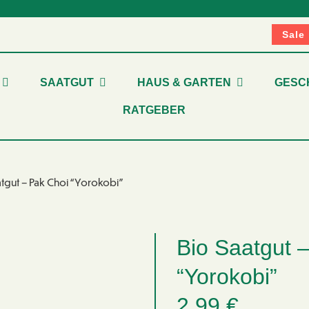
Sale
SAATGUT
HAUS & GARTEN
GESC
RATGEBER
tgut – Pak Choi “Yorokobi”
Bio Saatgut 
“Yorokobi”
2,99
€