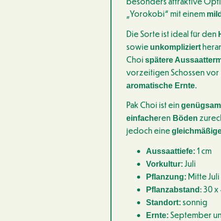
besonders attraktive Opt
„Yorokobi“ mit einem
mil
Die Sorte ist ideal für den
sowie
heran
unkompliziert
Choi
spätere Aussaatter
vorzeitigen Schossen vor 
.
aromatische Ernte
Pak Choi ist ein
genügsame
ren
zurech
einfache
Böden
jedoch eine
gleichmäßig
1 cm
Aussaattiefe:
Juli
Vorkultur:
Mitte Juli
Pflanzung:
: 30 x
Pflanzabstand
sonnig
Standort:
September u
Ernte: