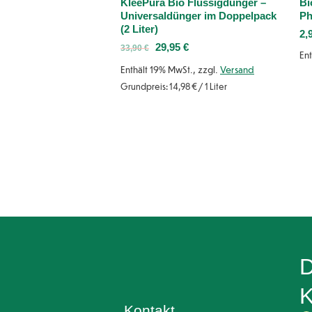
KleePura Bio Flüssigdünger –
Bi
Universaldünger im Doppelpack
Ph
(2 Liter)
2,
29,95
€
33,90
€
Ent
Enthält 19% MwSt., zzgl.
Versand
Grundpreis:
14,98
€
/ 1 Liter
D
K
Kontakt