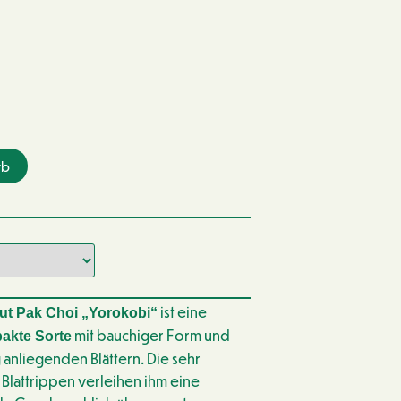
rb
ist eine
ut Pak Choi „Yorokobi“
mit bauchiger Form und
akte Sorte
g anliegenden Blättern. Die sehr
 Blattrippen verleihen ihm eine