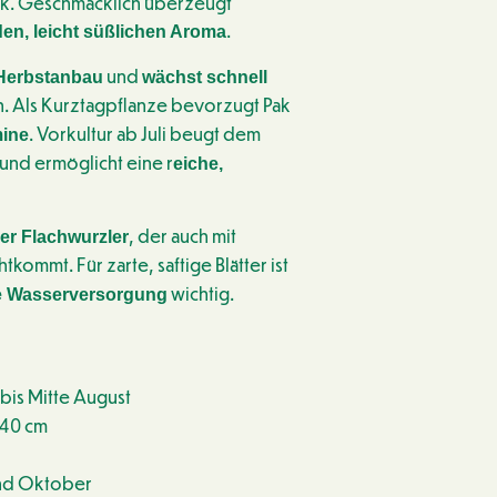
ik. Geschmacklich überzeugt
.
den, leicht süßlichen Aroma
und
Herbstanbau
wächst schnell
. Als Kurztagpflanze bevorzugt Pak
. Vorkultur ab Juli beugt dem
mine
und ermöglicht eine r
eiche,
, der auch mit
r Flachwurzler
tkommt. Für zarte, saftige Blätter ist
wichtig.
e Wasserversorgung
 bis Mitte August
 40 cm
nd Oktober