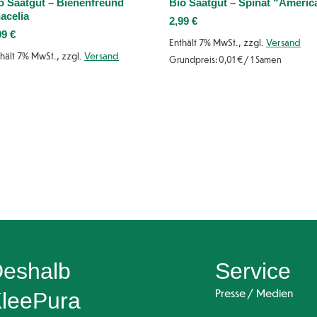
o Saatgut – Bienenfreund
Bio Saatgut – Spinat “Americ
acelia
2,99
€
99
€
Enthält 7% MwSt., zzgl.
Versand
hält 7% MwSt., zzgl.
Versand
Grundpreis:
0,01
€
/ 1 Samen
eshalb
Service
Presse / Medien
leePura