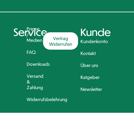
Service
Presse
Kunde
/
Vertrag
Medien
Kundenkonto
Widerrufen
FAQ
Kontakt
Downloads
Über uns
Versand
Ratgeber
&
Zahlung
Newsletter
Widerrufsbelehrung