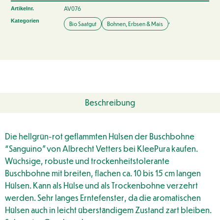
AV076
Artikelnr.
,
Kategorien
Bio Saatgut
Bohnen, Erbsen & Mais
Beschreibung
Die hellgrün-rot geflammten Hülsen der Buschbohne
“Sanguino” von Albrecht Vetters bei KleePura kaufen.
Wüchsige, robuste und trockenheitstolerante
Buschbohne mit breiten, flachen ca. 10 bis 15 cm langen
Hülsen. Kann als Hülse und als Trockenbohne verzehrt
werden. Sehr langes Erntefenster, da die aromatischen
Hülsen auch in leicht überständigem Zustand zart bleiben.