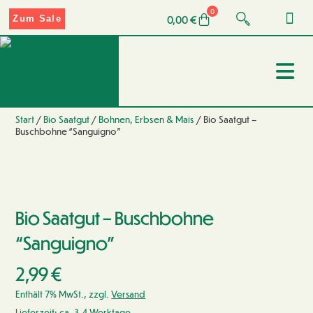
0
0,00
€
Zum Sale
Start
/
Bio Saatgut
/
Bohnen, Erbsen & Mais
/ Bio Saatgut –
Buschbohne “Sanguigno”
Bio Saatgut – Buschbohne
“Sanguigno”
2,99
€
Enthält 7% MwSt., zzgl.
Versand
Lieferzeit: ca. 3-4 Werktage