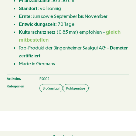
: 50 x 50 cm
Pflanzabstand
vollsonnig
Standort:
Juni sowie September bis November
Ernte:
70 Tage
Entwicklungszeit:
(0,85 mm) empfohlen –
gleich
Kulturschutznetz
mitbestellen
Top-Produkt der Bingenheimer Saatgut AG –
Demeter
zertifiziert
Made in Germany
BS002
Artikelnr.
,
Kategorien
Bio Saatgut
Kohlgemüse