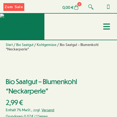
0
0,00
€
Zum Sale
Start
/
Bio Saatgut
/
Kohlgemüse
/ Bio Saatgut – Blumenkohl
“Neckarperle”
Bio Saatgut – Blumenkohl
“Neckarperle”
2,99
€
Enthält 7% MwSt., zzgl.
Versand
Grundpreis:
0,07
€
/ 1 Samen