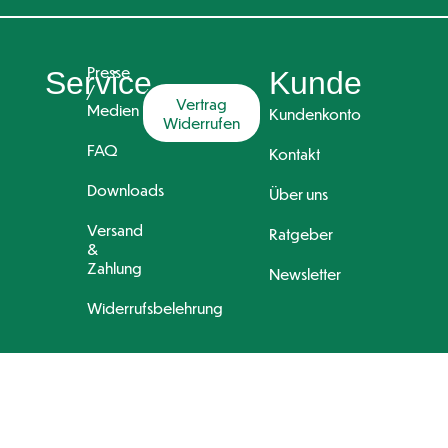
Presse
Service
Kunde
/
Vertrag
Medien
Kundenkonto
Widerrufen
FAQ
Kontakt
Downloads
Über uns
Versand
Ratgeber
&
Zahlung
Newsletter
Widerrufsbelehrung